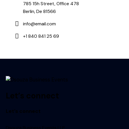
785 15h Street, Office 478
Berlin, De 81566
info@email.com
+1 840 841 25 69
Let’s connect
Let’s connect
Dsouza Business Events LLP